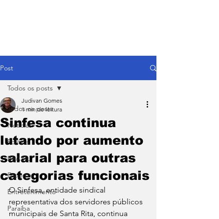
Post
Todos os posts
Judivan Gomes
Todos os posts
1 min de leitura
Sinfesa continua
Notícias
lutando por aumento
Política
salarial para outras
BRASIL
categorias funcionais
Esporte
O Sinfesa, entidade sindical 
Entretenimento
representativa dos servidores públicos 
Paraíba
municipais de Santa Rita, continua 