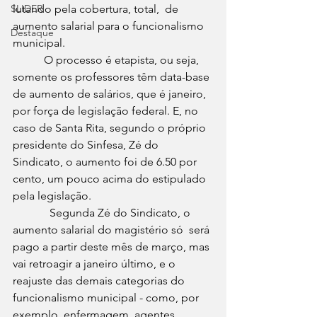
SLIDER
lutando pela cobertura, total,  de 
aumento salarial para o funcionalismo 
Destaque
municipal.
           O processo é etapista, ou seja, 
somente os professores têm data-base 
de aumento de salários, que é janeiro, 
por força de legislação federal. E, no 
caso de Santa Rita, segundo o próprio 
presidente do Sinfesa, Zé do 
Sindicato, o aumento foi de 6.50 por 
cento, um pouco acima do estipulado 
pela legislação.
             Segunda Zé do Sindicato, o 
aumento salarial do magistério só  será 
pago a partir deste mês de março, mas 
vai retroagir a janeiro último, e o 
reajuste das demais categorias do 
funcionalismo municipal - como, por 
exemplo, enfermagem, agentes 