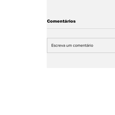
Comentários
Escreva um comentário
PT da Paraíba reafirma
apoio a Lucas Ribeiro,
João Azevêdo e
Veneziano