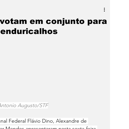
a
SLIDER
Destaque
 votam em conjunto para
penduricalhos
 Antonio Augusto/STF
nal Federal Flávio Dino, Alexandre de 
mar Mendes apresentaram nesta sexta-feira 