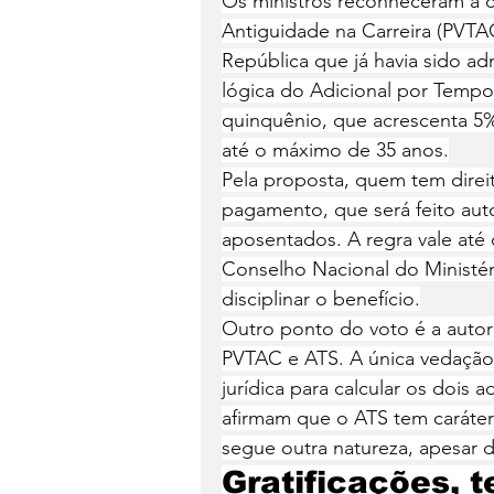
Os ministros reconheceram a 
Antiguidade na Carreira (PVTAC
República que já havia sido ad
lógica do Adicional por Tempo
quinquênio, que acrescenta 5% 
até o máximo de 35 anos.
Pela proposta, quem tem direi
pagamento, que será feito au
aposentados. A regra vale até
Conselho Nacional do Ministér
disciplinar o benefício.
Outro ponto do voto é a auto
PVTAC e ATS. A única vedação
jurídica para calcular os dois ad
afirmam que o ATS tem caráter
segue outra natureza, apesar d
Gratificações, t