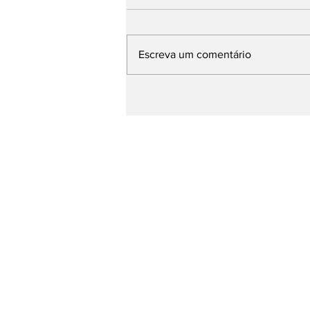
Escreva um comentário
Presidente nacional do
PDT diz que partido pod
reavaliar apoio a Lucas 
Rafaella não for escolhi
vice