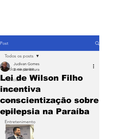
Post
Todos os posts
Judivan Gomes
Todos os posts
2 min de leitura
Lei de Wilson Filho
Notícias
incentiva
Política
conscientização sobre
BRASIL
epilepsia na Paraíba
Esporte
Entretenimento
Paraíba