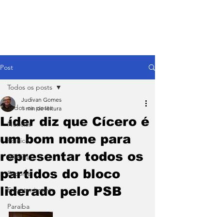
Post
Todos os posts
Judivan Gomes
Todos os posts
1 min de leitura
Líder diz que Cícero é
Notícias
um bom nome para
Política
representar todos os
BRASIL
partidos do bloco
Esporte
liderado pelo PSB
Entretenimento
Paraíba