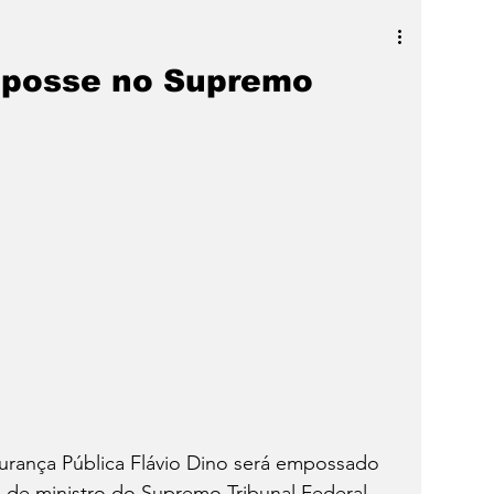
a
SLIDER
Destaque
a posse no Supremo
gurança Pública Flávio Dino será empossado 
go de ministro do Supremo Tribunal Federal 