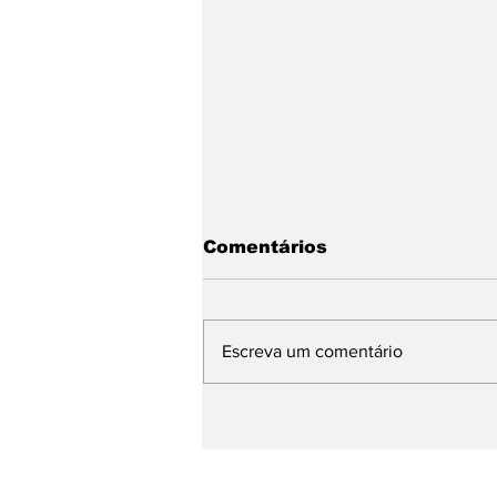
Comentários
Escreva um comentário
Com Daniella Ribeiro na
chapa, Nabor garante
continuidade de ações 
defesa das mulheres