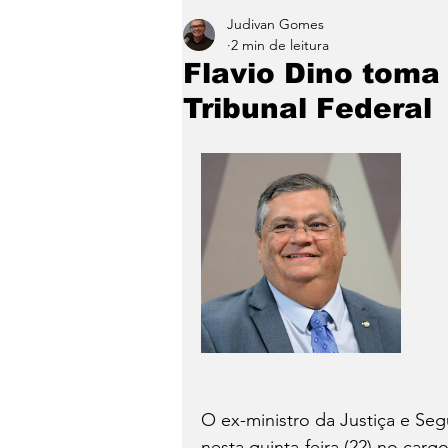
Judivan Gomes
Entretenimento
Paraíb
2 min de leitura
Flavio Dino tom
Tribunal Federal
O ex-ministro da Justiça e Se
nesta quinta-feira (22) no car