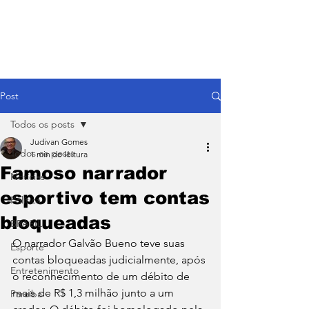
Post
Todos os posts
Judivan Gomes
Todos os posts
1 min de leitura
Famoso narrador
Notícias
esportivo tem contas
Política
bloqueadas
BRASIL
O narrador Galvão Bueno teve suas 
Esporte
contas bloqueadas judicialmente, após 
Entretenimento
o reconhecimento de um débito de 
mais de R$ 1,3 milhão junto a um 
Paraíba