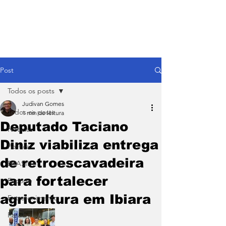
Post
Todos os posts
Judivan Gomes
Todos os posts
1 min de leitura
Deputado Taciano
Notícias
Diniz viabiliza entrega
Política
de retroescavadeira
BRASIL
para fortalecer
Esporte
agricultura em Ibiara
Entretenimento
Paraíba