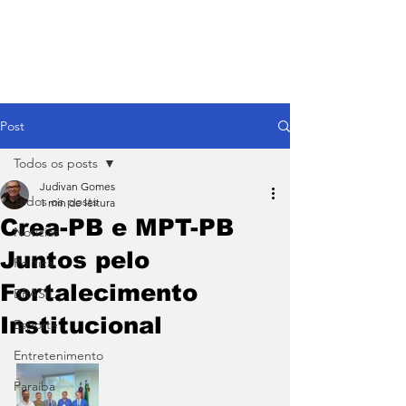
Post
Todos os posts
Judivan Gomes
Todos os posts
1 min de leitura
Crea-PB e MPT-PB
Notícias
Juntos pelo
Política
Fortalecimento
BRASIL
Institucional
Esporte
Entretenimento
Paraíba