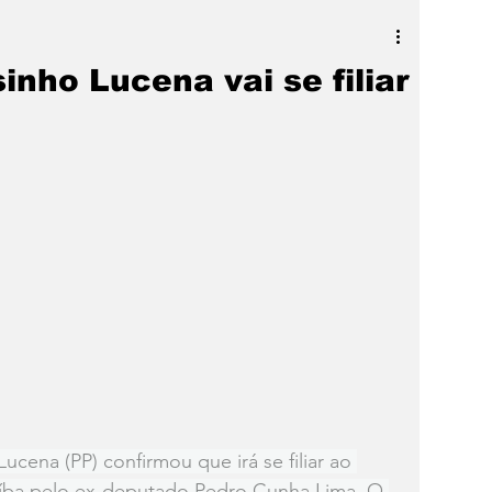
a
SLIDER
Destaque
nho Lucena vai se filiar
cena (PP) confirmou que irá se filiar ao 
aíba pelo ex-deputado Pedro Cunha Lima. O 