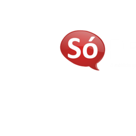
E-mail:
judivangomes@gmail.com
contatosopb@gmail.com
Telefones: (83) 3237-8435 - (83) 9 