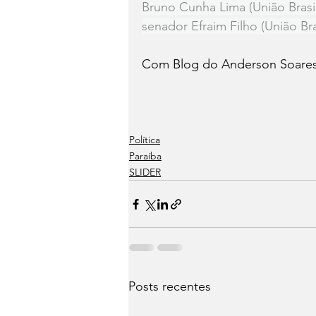
Bruno Cunha Lima (União Brasil
senador Efraim Filho (União Bras
Com Blog do Anderson Soare
Política
Paraíba
SLIDER
Posts recentes