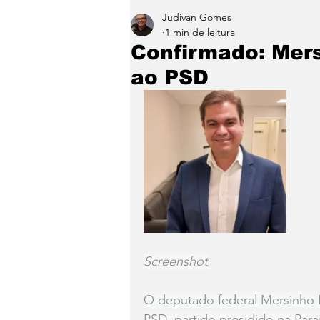
Judivan Gomes
Entretenimento
Paraíb
1 min de leitura
Confirmado: Mersi
ao PSD
Screenshot
O deputado federal Mersinho Lu
PSD, partido presidido na Par