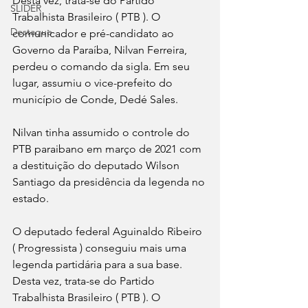
Desta vez, trata-se do Partido 
SLIDER
Trabalhista Brasileiro ( PTB ). O 
Destaque
comunicador e pré-candidato ao 
Governo da Paraíba, Nilvan Ferreira, 
perdeu o comando da sigla. Em seu 
lugar, assumiu o vice-prefeito do 
município de Conde, Dedé Sales.
Nilvan tinha assumido o controle do 
PTB paraibano em março de 2021 com 
a destituição do deputado Wilson 
Santiago da presidência da legenda no 
estado.
O deputado federal Aguinaldo Ribeiro 
( Progressista ) conseguiu mais uma 
legenda partidária para a sua base. 
Desta vez, trata-se do Partido 
Trabalhista Brasileiro ( PTB ). O 