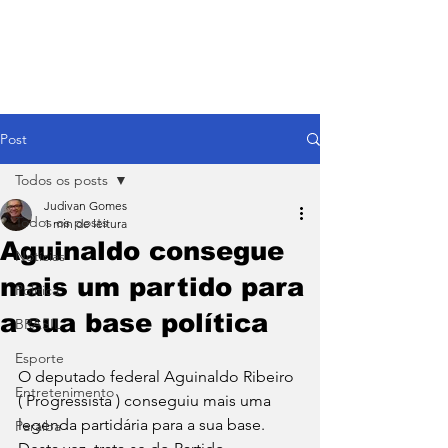
Post
Todos os posts
Judivan Gomes
Todos os posts
1 min de leitura
Aguinaldo consegue
Notícias
mais um partido para
Política
a sua base política
BRASIL
Esporte
O deputado federal Aguinaldo Ribeiro 
Entretenimento
( Progressista ) conseguiu mais uma 
legenda partidária para a sua base. 
Paraíba