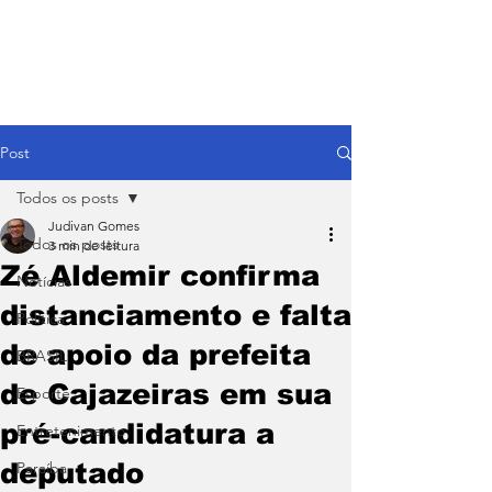
Post
Todos os posts
Judivan Gomes
Todos os posts
3 min de leitura
Zé Aldemir confirma
Notícias
distanciamento e falta
Política
de apoio da prefeita
BRASIL
de Cajazeiras em sua
Esporte
pré-candidatura a
Entretenimento
deputado
Paraíba