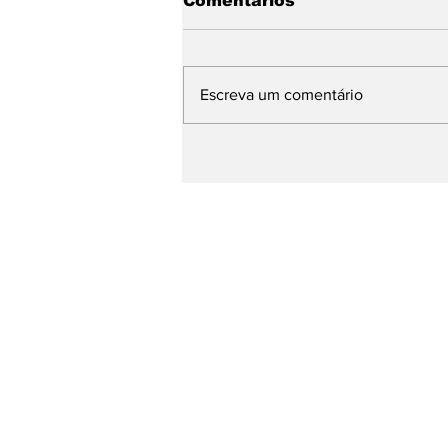
Comentários
Escreva um comentário
Com Daniella Ribeiro na
chapa, Nabor garante
continuidade de ações 
defesa das mulheres