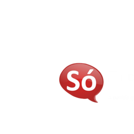
E-mail:
judivangomes@gmail.com
contatosopb@gmail.com
Telefones: (83) 3237-8435 - (83) 9 