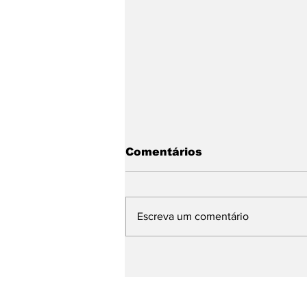
Comentários
Escreva um comentário
Multidão ocupa Praia de
Cabo Branco e celebra 
441 anos da Capital co
shows de Roupa Nova e