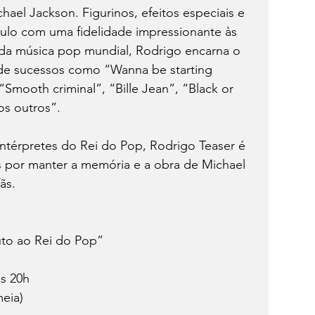
hael Jackson. Figurinos, efeitos especiais e 
ulo com uma fidelidade impressionante às 
da música pop mundial, Rodrigo encarna o 
e sucessos como “Wanna be starting 
mooth criminal”, “Bille Jean”, “Black or 
os outros”.
térpretes do Rei do Pop, Rodrigo Teaser é 
s por manter a memória e a obra de Michael 
ãs.
uto ao Rei do Pop”
às 20h
meia)