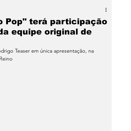
a
SLIDER
Destaque
o Pop" terá participação
da equipe original de
rigo Teaser em única apresentação, na 
 Reino