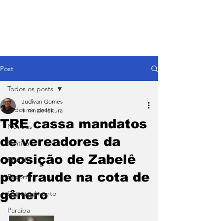
Post
Todos os posts
Judivan Gomes
Todos os posts
1 min de leitura
TRE cassa mandatos
Notícias
de vereadores da
Política
oposição de Zabelê
BRASIL
por fraude na cota de
Esporte
gênero
Entretenimento
Paraíba