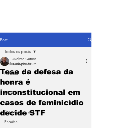
Post
Todos os posts
Judivan Gomes
Todos os posts
1 min de leitura
Tese da defesa da
Notícias
honra é
Política
inconstitucional em
BRASIL
casos de feminicídio
Esporte
decide STF
Entretenimento
Paraíba