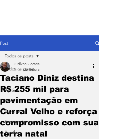
Post
Todos os posts
Judivan Gomes
Todos os posts
1 min de leitura
Taciano Diniz destina
Notícias
R$ 255 mil para
Política
pavimentação em
BRASIL
Curral Velho e reforça
Esporte
compromisso com sua
Entretenimento
terra natal
Paraíba