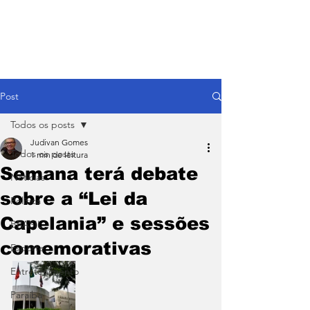
Post
Todos os posts
Judivan Gomes
Todos os posts
1 min de leitura
Semana terá debate
Notícias
sobre a “Lei da
Política
Capelania” e sessões
BRASIL
comemorativas
Esporte
Entretenimento
Paraíba