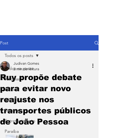
Post
Todos os posts
Judivan Gomes
Todos os posts
2 min de leitura
Ruy propõe debate
Notícias
para evitar novo
Política
reajuste nos
BRASIL
transportes públicos
Esporte
de João Pessoa
Entretenimento
Paraíba