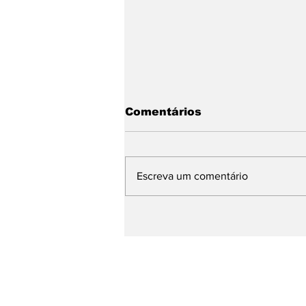
Comentários
Escreva um comentário
Com Daniella Ribeiro na
chapa, Nabor garante
continuidade de ações 
defesa das mulheres