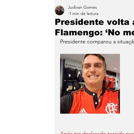
Judivan Gomes
Entretenimento
Paraíb
1 min de leitura
Presidente volta 
Flamengo: ‘No m
Presidente comparou a situaçã
Após ter declarado torcida par