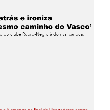
a
SLIDER
Destaque
atrás e ironiza
esmo caminho do Vasco’
o do clube Rubro-Negro à do rival carioca.
a o Flamengo na final da Libertadores contra 