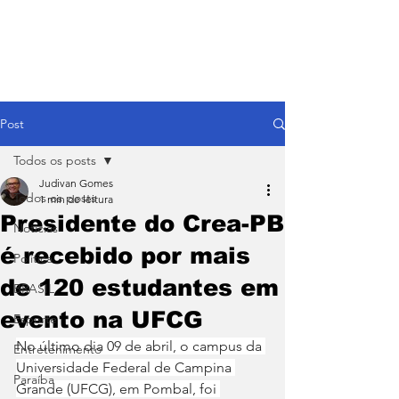
Post
Todos os posts
Judivan Gomes
Todos os posts
1 min de leitura
Presidente do Crea-PB
Notícias
é recebido por mais
Política
de 120 estudantes em
BRASIL
evento na UFCG
Esporte
No último dia 09 de abril, o campus da 
Entretenimento
Universidade Federal de Campina 
Paraíba
Grande (UFCG), em Pombal, foi 