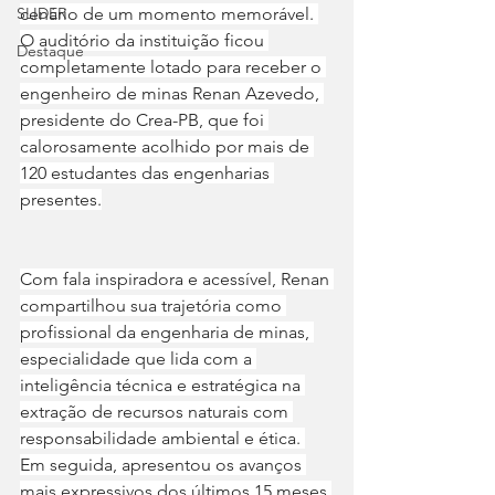
SLIDER
cenário de um momento memorável. 
O auditório da instituição ficou 
Destaque
completamente lotado para receber o 
engenheiro de minas Renan Azevedo, 
presidente do Crea-PB, que foi 
calorosamente acolhido por mais de 
120 estudantes das engenharias 
presentes.
Com fala inspiradora e acessível, Renan 
compartilhou sua trajetória como 
profissional da engenharia de minas, 
especialidade que lida com a 
inteligência técnica e estratégica na 
extração de recursos naturais com 
responsabilidade ambiental e ética. 
Em seguida, apresentou os avanços 
mais expressivos dos últimos 15 meses 