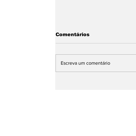
Comentários
Escreva um comentário
Com Daniella Ribeiro na
chapa, Nabor garante
continuidade de ações 
defesa das mulheres