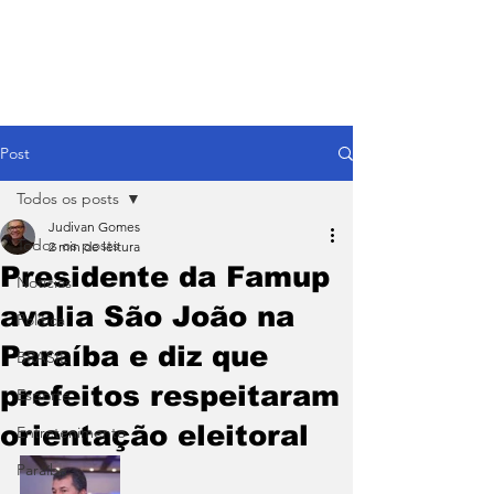
Post
Todos os posts
Judivan Gomes
Todos os posts
2 min de leitura
Presidente da Famup
Notícias
avalia São João na
Política
Paraíba e diz que
BRASIL
prefeitos respeitaram
Esporte
orientação eleitoral
Entretenimento
Paraíba