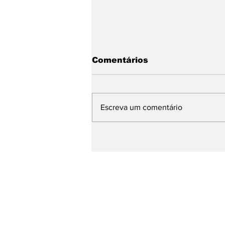
Comentários
Escreva um comentário
Com Daniella Ribeiro na
chapa, Nabor garante
continuidade de ações 
defesa das mulheres