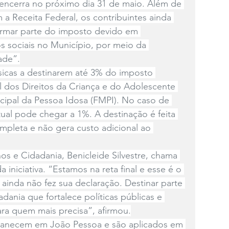
encerra no próximo dia 31 de maio. Além de 
 a Receita Federal, os contribuintes ainda 
ormar parte do imposto devido em 
s sociais no Município, por meio da 
ade”.
físicas a destinarem até 3% do imposto 
 dos Direitos da Criança e do Adolescente 
ipal da Pessoa Idosa (FMPI). No caso de 
tual pode chegar a 1%. A destinação é feita 
pleta e não gera custo adicional ao 
os e Cidadania, Benicleide Silvestre, chama 
 iniciativa. “Estamos na reta final e esse é o 
inda não fez sua declaração. Destinar parte 
ania que fortalece políticas públicas e 
ra quem mais precisa”, afirmou.
manecem em João Pessoa e são aplicados em 