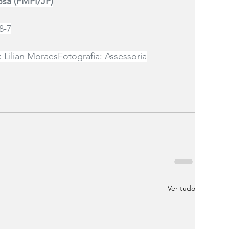
osa (FMPI/JP)
8-7
: Lilian MoraesFotografia: Assessoria
Ver tudo