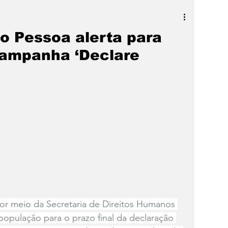
a
SLIDER
Destaque
ão Pessoa alerta para
campanha ‘Declare
por meio da Secretaria de Direitos Humanos 
 população para o prazo final da declaração 