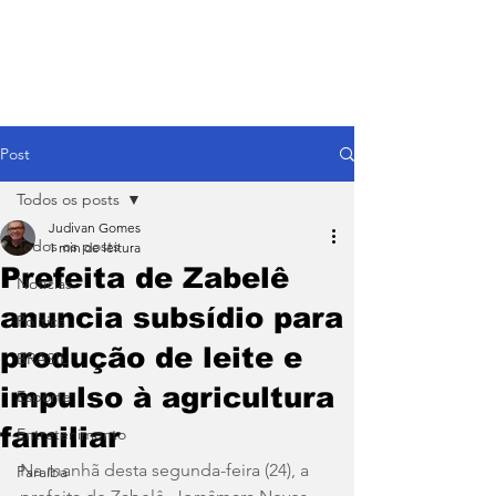
Post
Todos os posts
Judivan Gomes
Todos os posts
1 min de leitura
Prefeita de Zabelê
Notícias
anuncia subsídio para
Política
produção de leite e
BRASIL
impulso à agricultura
Esporte
familiar
Entretenimento
Na manhã desta segunda-feira (24), a 
Paraíba