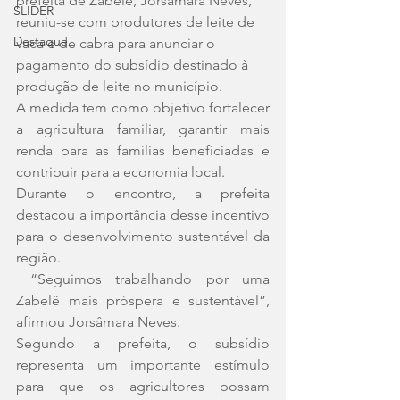
prefeita de Zabelê, Jorsâmara Neves, 
SLIDER
reuniu-se com produtores de leite de 
Destaque
vaca e de cabra para anunciar o 
pagamento do subsídio destinado à 
produção de leite no município.
A medida tem como objetivo fortalecer 
a agricultura familiar, garantir mais 
renda para as famílias beneficiadas e 
contribuir para a economia local.
Durante o encontro, a prefeita 
destacou a importância desse incentivo 
para o desenvolvimento sustentável da 
região.
 “Seguimos trabalhando por uma 
Zabelê mais próspera e sustentável”, 
afirmou Jorsâmara Neves.
Segundo a prefeita, o subsídio 
representa um importante estímulo 
para que os agricultores possam 