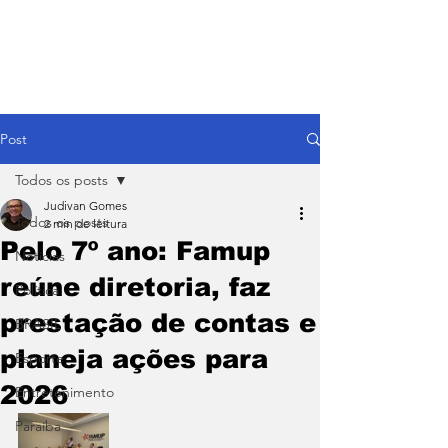
Post
Todos os posts
Judivan Gomes
Todos os posts
2 min de leitura
Pelo 7º ano: Famup
Notícias
reúne diretoria, faz
Política
prestação de contas e
BRASIL
planeja ações para
Esporte
2026
Entretenimento
Paraíba