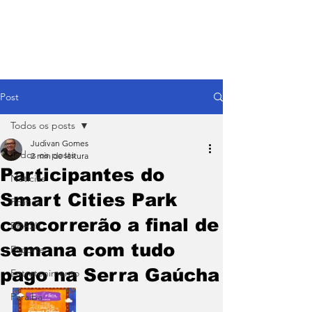
Post
Todos os posts
Judivan Gomes
Todos os posts
2 min de leitura
Participantes do
Notícias
Smart Cities Park
Política
concorrerão a final de
BRASIL
semana com tudo
Esporte
pago na Serra Gaúcha
Entretenimento
Paraíba