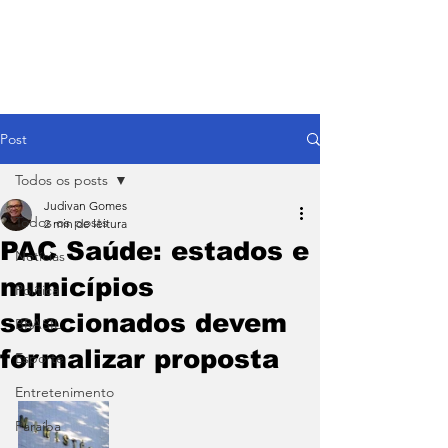
Post
Todos os posts
Judivan Gomes
Todos os posts
2 min de leitura
PAC Saúde: estados e
Notícias
municípios
Política
selecionados devem
BRASIL
formalizar proposta
Esporte
Entretenimento
Paraíba