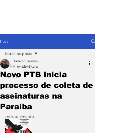
Post
Todos os posts
Judivan Gomes
Todos os posts
1 min de leitura
Novo PTB inicia
Notícias
processo de coleta de
Política
assinaturas na
BRASIL
Paraíba
Esporte
Entretenimento
Paraíba