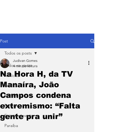
Post
Todos os posts
Judivan Gomes
Todos os posts
4 min de leitura
Na Hora H, da TV
Notícias
Manaíra, João
Política
Campos condena
BRASIL
extremismo: “Falta
Esporte
gente pra unir”
Entretenimento
Paraíba