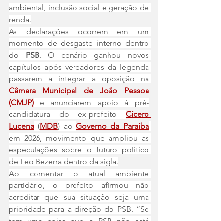
ambiental, inclusão social e geração de 
renda.
As declarações ocorrem em um 
momento de desgaste interno dentro 
do 
PSB
. O cenário ganhou novos 
capítulos após vereadores da legenda 
passarem a integrar a oposição na 
Câmara Municipal de João Pessoa 
(CMJP)
 e anunciarem apoio à pré-
candidatura do ex-prefeito 
Cícero 
Lucena
(
MDB
) ao 
Governo da Paraíba
em 2026, movimento que ampliou as 
especulações sobre o futuro político 
de Leo Bezerra dentro da sigla.
Ao comentar o atual ambiente 
partidário, o prefeito afirmou não 
acreditar que sua situação seja uma 
prioridade para a direção do PSB. “Se 
tem uma coisa que o PSB não está 