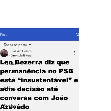
Post
Todos os posts
Judivan Gomes
Todos os posts
2 min de leitura
Leo Bezerra diz que
Notícias
permanência no PSB
Política
está “insustentável” e
BRASIL
adia decisão até
Esporte
conversa com João
Entretenimento
Azevêdo
Paraíba