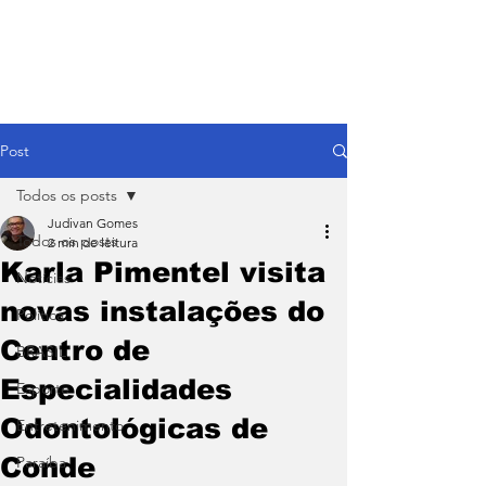
Post
Todos os posts
Judivan Gomes
Todos os posts
2 min de leitura
Karla Pimentel visita
Notícias
novas instalações do
Política
Centro de
BRASIL
Especialidades
Esporte
Odontológicas de
Entretenimento
Conde
Paraíba