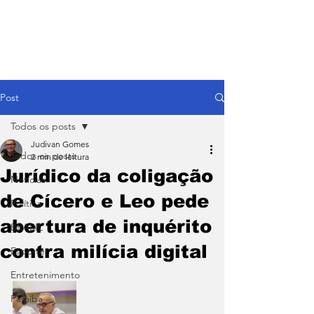
Post
Todos os posts
Judivan Gomes
Todos os posts
2 min de leitura
Jurídico da coligação
Notícias
de Cícero e Leo pede
Política
abertura de inquérito
BRASIL
contra milícia digital
Esporte
Entretenimento
Paraíba