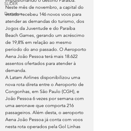
impulsionando o destino Paraíba. 
SLIDER
Neste mês de novembro, a capital do 
Destaque
estado recebeu 146 novos voos para 
atender as demandas do turismo, dos 
Jogos da Juventude e do Paraíba 
Beach Games, gerando um acréscimo 
de 19,8% em relação ao mesmo 
período do ano passado. O Aeroporto 
Aena João Pessoa terá mais 18.622 
assentos ofertados para atender à 
demanda.
A Latam Airlines disponibilizou uma 
nova rota direta entre o Aeroporto de 
Congonhas, em São Paulo (CGH), e 
João Pessoa 6 vezes por semana com 
uma aeronave que comporta 216 
passageiros. Além desta, o aeroporto 
Aena João Pessoa já conta com voos 
nesta rota operados pela Gol Linhas 