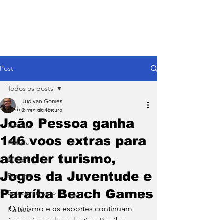
Post
Todos os posts
Judivan Gomes
Todos os posts
2 min de leitura
João Pessoa ganha
Notícias
146 voos extras para
Política
atender turismo,
BRASIL
Jogos da Juventude e
Esporte
Paraíba Beach Games
Entretenimento
O turismo e os esportes continuam 
Paraíba