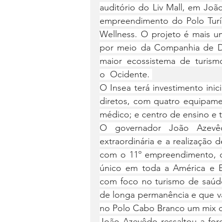
auditório do Liv Mall, em João
empreendimento do Polo Turís
Wellness. O projeto é mais u
por meio da Companhia de De
maior ecossistema de turism
o  Ocidente. 
O Insea terá investimento inic
diretos, com quatro equipament
médico; e centro de ensino e 
O governador João Azevê
extraordinária e a realização
com o 11º empreendimento, c
único em toda a América e 
com foco no turismo de saúde 
de longa permanência e que va
no Polo Cabo Branco um mix de
João Azevêdo ressaltou a fo