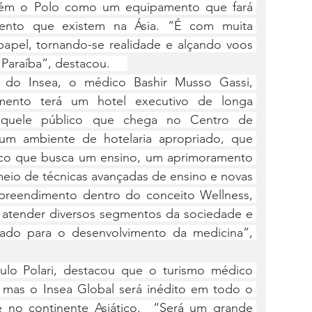
bém o Polo como um equipamento que fará 
ento que existem na Ásia. “É com muita 
 papel, tornando-se realidade e alçando voos 
araíba”, destacou.     
 do Insea, o médico Bashir Musso Gassi, 
ento terá um hotel executivo de longa 
aquele público que chega no Centro de 
m ambiente de hotelaria apropriado, que 
co que busca um ensino, um aprimoramento 
io de técnicas avançadas de ensino e novas 
preendimento dentro do conceito Wellness, 
 atender diversos segmentos da sociedade e 
tado para o desenvolvimento da medicina”, 
lo Polari, destacou que o turismo médico 
 mas o Insea Global será inédito em todo o 
e no continente Asiático.  “Será um grande 