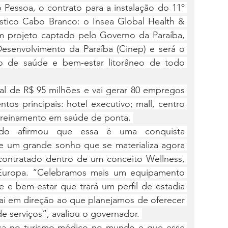
 Pessoa, o contrato para a instalação do 11º 
tico Cabo Branco: o Insea Global Health & 
m projeto captado pelo Governo da Paraíba, 
senvolvimento da Paraíba (Cinep) e será o 
o de saúde e bem-estar litorâneo de todo 
ial de R$ 95 milhões e vai gerar 80 empregos 
os principais: hotel executivo; mall, centro 
treinamento em saúde de ponta. 
do afirmou que essa é uma conquista 
 de um grande sonho que se materializa agora 
ontratado dentro de um conceito Wellness, 
Europa. “Celebramos mais um equipamento 
e bem-estar que trará um perfil de estadia 
i em direção ao que planejamos de oferecer 
 serviços”, avaliou o governador. 
rça no turismo médico no mundo e que esse 