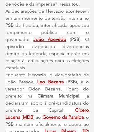
de vocês e da imprensa”, ressaltou.
As declarações de Hervázio acontecem 
em um momento de tensão interna no 
PSB
 da Paraíba, intensificada após seu 
rompimento público com o 
governador 
João Azevêdo
 (
PSB
). O 
episódio evidenciou divergências 
dentro da legenda, especialmente em 
relação às articulações para as eleições 
estaduais.
Enquanto Hervázio, o vice-prefeito de 
João Pessoa, 
Leo Bezerra
(
PSB
), e o 
vereador Odon Bezerra, lídero do 
prefeito na 
Câmara Municipal
, já 
declararam apoio à pré-candidatura do 
prefeito da Capital, 
Cícero 
Lucena
 (
MDB
) ao 
Governo da Paraíba
, o 
PSB
 mantém oficialmente o apoio ao 
vice-governador 
Lucas Ribeiro
 (
PP
) 