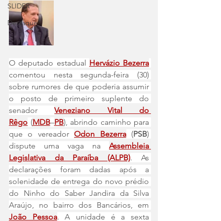
SLIDER
Destaque
O deputado estadual 
Hervázio Bezerra
comentou nesta segunda-feira (30) 
sobre rumores de que poderia assumir 
o posto de primeiro suplente do 
senador 
Veneziano Vital do 
Rêgo
 (
MDB
–
PB
), abrindo caminho para 
que o vereador 
Odon Bezerra
(
PSB
) 
dispute uma vaga na 
Assembleia 
Legislativa da Paraíba (ALPB)
. As 
declarações foram dadas após a 
solenidade de entrega do novo prédio 
do Ninho do Saber Jandira da Silva 
Araújo, no bairro dos Bancários, em 
João Pessoa
. A unidade é a sexta 