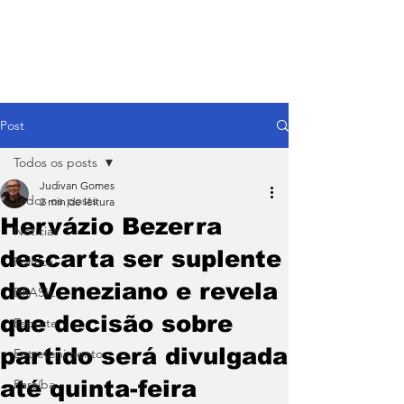
Post
Todos os posts
Judivan Gomes
Todos os posts
2 min de leitura
Hervázio Bezerra
Notícias
descarta ser suplente
Política
de Veneziano e revela
BRASIL
que decisão sobre
Esporte
partido será divulgada
Entretenimento
até quinta-feira
Paraíba