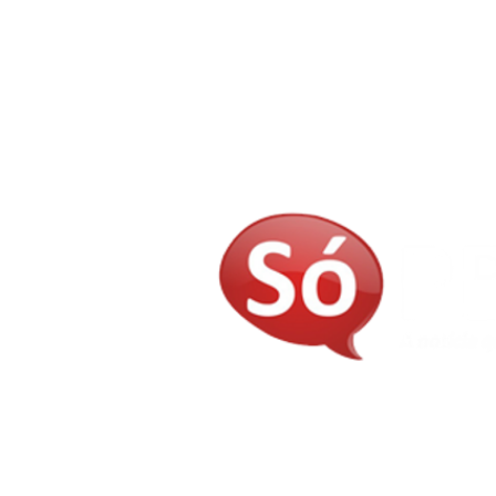
E-mail:
judivangomes@gmail.com
contatosopb@gmail.com
Telefones: (83) 3237-8435 - (83) 9 