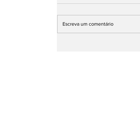
Escreva um comentário
Multidão ocupa Praia de
Cabo Branco e celebra 
441 anos da Capital co
shows de Roupa Nova e
Fábio Jr