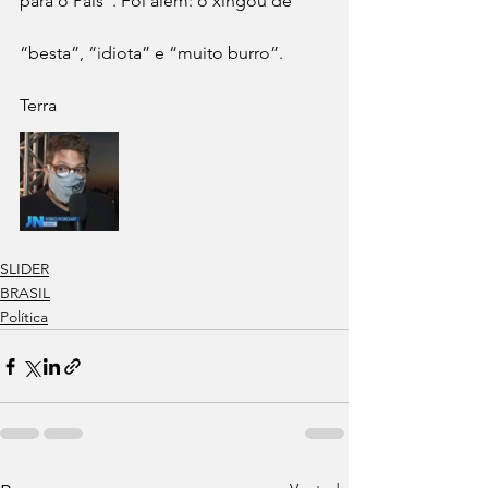
para o País”. Foi além: o xingou de 
“besta”, “idiota” e “muito burro”.
Terra
SLIDER
BRASIL
Política