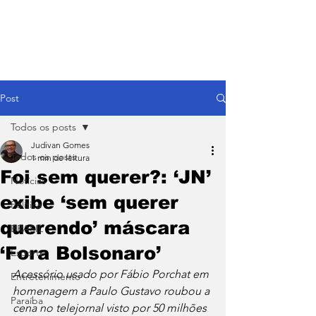
Post
Todos os posts
Judivan Gomes
Todos os posts
1 min de leitura
Foi sem querer?: ‘JN’
Notícias
exibe ‘sem querer
Política
querendo’ máscara
BRASIL
‘Fora Bolsonaro’
Esporte
Acessório usado por Fábio Porchat em 
Entretenimento
homenagem a Paulo Gustavo roubou a 
Paraíba
cena no telejornal visto por 50 milhões 