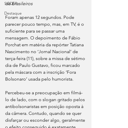
SLIDER
de brasileiros
Destaque
Foram apenas 12 segundos. Pode 
parecer pouco tempo, mas, em TV, é o 
suficiente para se passar uma 
mensagem. O depoimento de Fábio 
Porchat em matéria da repórter Tatiana 
Nascimento no ‘Jornal Nacional’ de 
terça-feira (11), sobre a missa de sétimo 
dia de Paulo Gustavo, ficou marcado 
pela máscara com a inscrição ‘Fora 
Bolsonaro’ usada pelo humorista.
Percebeu-se a preocupação em filmá-
lo de lado, com o slogan gritado pelos 
antibolsonaristas em posição oposta à 
da câmera. Contudo, quando se quer 
disfarçar ou esconder algo, geralmente 
o efeito conseguido é exatamente 