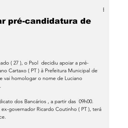
a
SLIDER
Destaque
ar pré-candidatura de
do ( 27 ), o Psol  decidiu apoiar a pré-
o Cartaxo ( PT ) à Prefeitura Municipal de 
e vai homologar o nome de Luciano 
.
cato dos Bancários , a partir das  09h00. 
x-governador Ricardo Coutinho ( PT ), terá 
ce.