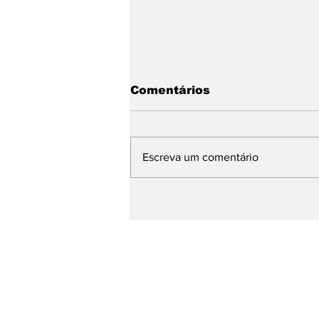
Comentários
Escreva um comentário
Com Daniella Ribeiro na
chapa, Nabor garante
continuidade de ações 
defesa das mulheres