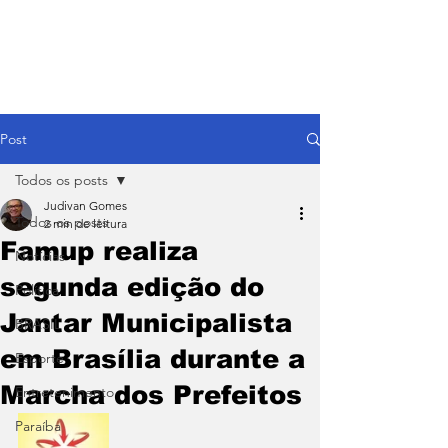
Post
Todos os posts
Judivan Gomes
Todos os posts
2 min de leitura
Famup realiza
Notícias
segunda edição do
Política
Jantar Municipalista
BRASIL
em Brasília durante a
Esporte
Marcha dos Prefeitos
Entretenimento
Paraíba