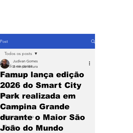
Post
Todos os posts
Judivan Gomes
Todos os posts
2 min de leitura
Famup lança edição
Notícias
2026 do Smart City
Política
Park realizada em
BRASIL
Campina Grande
Esporte
durante o Maior São
Entretenimento
João do Mundo
Paraíba