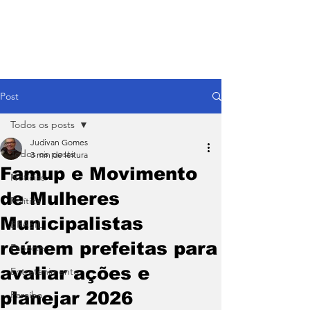
Post
Todos os posts
Judivan Gomes
Todos os posts
3 min de leitura
Famup e Movimento
Notícias
de Mulheres
Política
Municipalistas
BRASIL
reúnem prefeitas para
Esporte
avaliar ações e
Entretenimento
planejar 2026
Paraíba