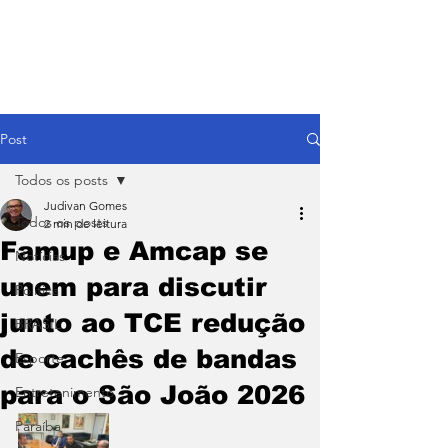
Post
Todos os posts
Judivan Gomes
Todos os posts
2 min de leitura
Famup e Amcap se
Notícias
unem para discutir
Política
junto ao TCE redução
BRASIL
de cachês de bandas
Esporte
para o São João 2026
Entretenimento
Paraíba