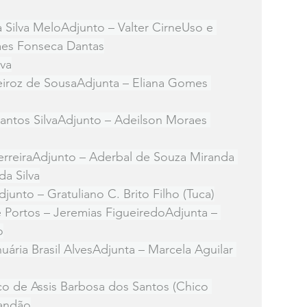
 Silva MeloAdjunto – Valter CirneUso e 
aes Fonseca Dantas
lva
eiroz de SousaAdjunta – Eliana Gomes 
Santos SilvaAdjunto – Adeilson Moraes 
rreiraAdjunto – Aderbal de Souza Miranda 
da Silva
junto – Gratuliano C. Brito Filho (Tuca)
Portos – Jeremias FigueiredoAdjunta – 
o
nuária Brasil AlvesAdjunta – Marcela Aguilar 
co de Assis Barbosa dos Santos (Chico 
andão