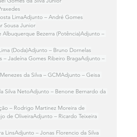
el Gomes da Silva Junior
 Praxedes
osta LimaAdjunto – André Gomes
r Sousa Junior
 Albuquerque Bezerra (Potência)Adjunto – 
Lima (Doda)Adjunto – Bruno Dornelas
res – Jadeína Gomes Ribeiro BragaAdjunto – 
 Menezes da Silva – GCMAdjunto – Geisa 
da Silva NetoAdjunto – Benone Bernardo da 
ção – Rodrigo Martinez Moreira de 
o de OliveiraAdjunto – Ricardo Teixeira 
 LinsAdjunto – Jonas Florencio da Silva 