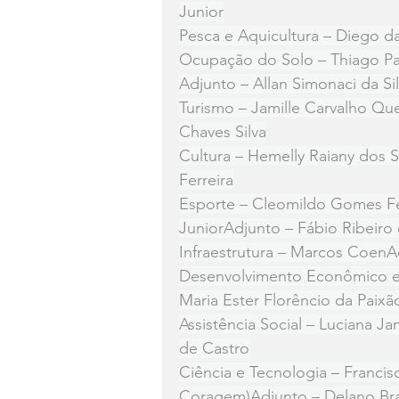
Junior
Pesca e Aquicultura – Diego da
Ocupação do Solo – Thiago P
Adjunto – Allan Simonaci da Si
Turismo – Jamille Carvalho Qu
Chaves Silva
Cultura – Hemelly Raiany dos 
Ferreira
Esporte – Cleomildo Gomes Fe
JuniorAdjunto – Fábio Ribeiro 
Infraestrutura – Marcos CoenAd
Desenvolvimento Econômico e 
Maria Ester Florêncio da Paixã
Assistência Social – Luciana Ja
de Castro
Ciência e Tecnologia – Francis
Coragem)Adjunto – Delano Br