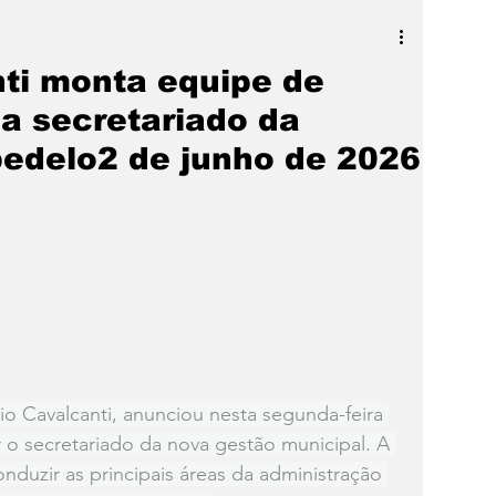
a
SLIDER
Destaque
nti monta equipe de
a secretariado da
bedelo2 de junho de 2026
io Cavalcanti, anunciou nesta segunda-feira 
 o secretariado da nova gestão municipal. A 
nduzir as principais áreas da administração 