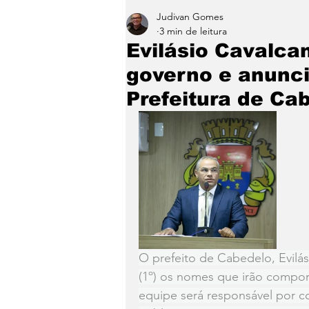
Judivan Gomes
Entretenimento
Paraíb
3 min de leitura
Evilásio Cavalca
governo e anunci
Prefeitura de Ca
O prefeito de Cabedelo, Evilás
(1º) os nomes que irão compor
equipe será responsável por co