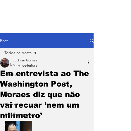
Post
Todos os posts
Judivan Gomes
Todos os posts
1 min de leitura
Em entrevista ao The
Notícias
Washington Post,
Política
Moraes diz que não
BRASIL
vai recuar ‘nem um
Esporte
milímetro’
Entretenimento
Paraíba