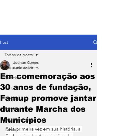
Post
Todos os posts
Judivan Gomes
Todos os posts
2 min de leitura
Em comemoração aos
Notícias
30 anos de fundação,
Política
Famup promove jantar
BRASIL
durante Marcha dos
Esporte
Municípios
Entretenimento
Pela primeira vez em sua história, a 
Paraíba