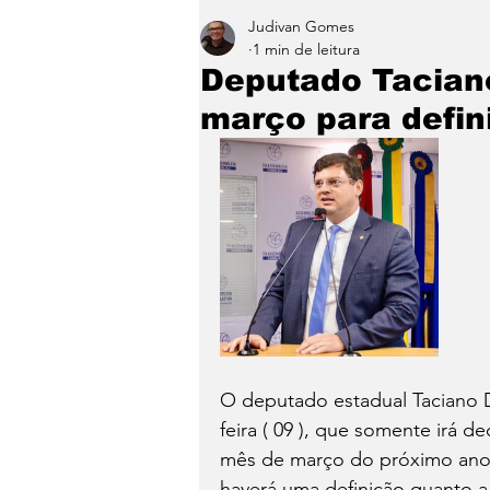
Judivan Gomes
Entretenimento
Paraíb
1 min de leitura
Deputado Taciano
março para defini
O deputado estadual Taciano Din
feira ( 09 ), que somente irá de
mês de março do próximo ano
haverá uma definição quanto a 