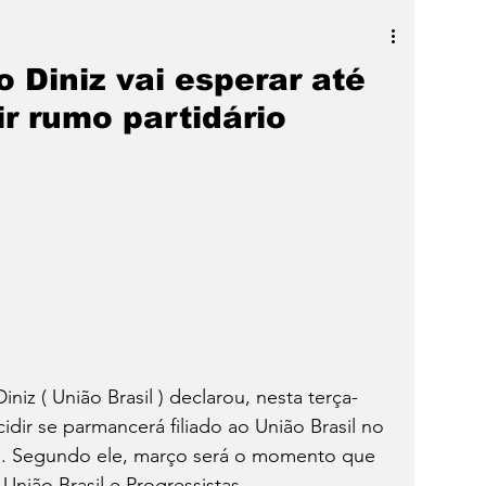
a
SLIDER
Destaque
 Diniz vai esperar até
r rumo partidário
iz ( União Brasil ) declarou, nesta terça-
cidir se parmancerá filiado ao União Brasil no 
. Segundo ele, março será o momento que 
União Brasil e Progressistas.