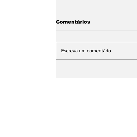
Comentários
Escreva um comentário
Com Daniella Ribeiro na
chapa, Nabor garante
continuidade de ações 
defesa das mulheres