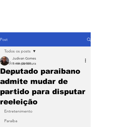
Post
Todos os posts
Judivan Gomes
Todos os posts
1 min de leitura
Deputado paraibano
Notícias
admite mudar de
Política
partido para disputar
BRASIL
reeleição
Esporte
Entretenimento
Paraíba