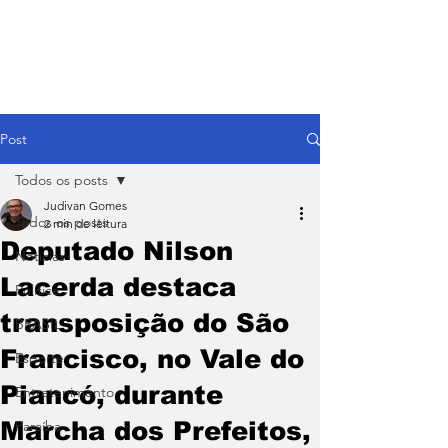
Post
Todos os posts
Judivan Gomes
Todos os posts
2 min de leitura
Deputado Nilson
Notícias
Lacerda destaca
Política
transposição do São
BRASIL
Francisco, no Vale do
Esporte
Piancó, durante
Entretenimento
Marcha dos Prefeitos,
Paraíba